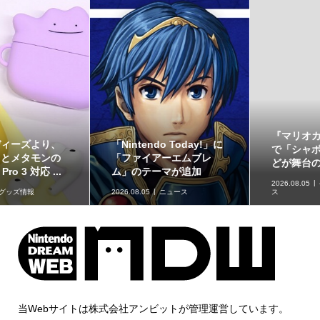
『マリオカートツアー』
ゴーストタイプのポケモ
で「シャボンロード」な
ンをデザインしたアクリ
どが舞台の「バカンス...
ルアイテム2種が、アイ...
2026.08.05
ゲームソフトニュー
ス
2026.08.05
グッズ情報
当Webサイトは株式会社アンビットが管理運営しています。