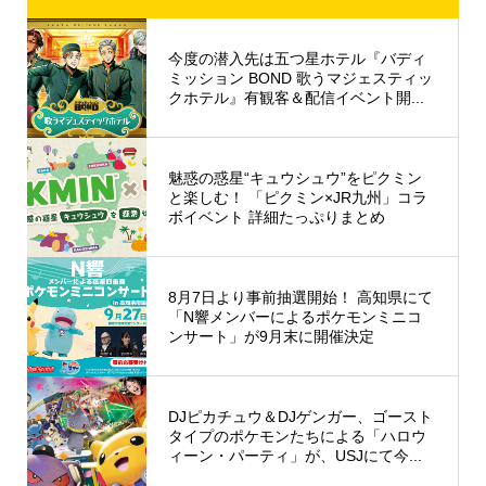
今度の潜入先は五つ星ホテル『バディ
ミッション BOND 歌うマジェスティッ
クホテル』有観客＆配信イベント開...
魅惑の惑星“キュウシュウ”をピクミン
と楽しむ！ 「ピクミン×JR九州」コラ
ボイベント 詳細たっぷりまとめ
8月7日より事前抽選開始！ 高知県にて
「N響メンバーによるポケモンミニコ
ンサート」が9月末に開催決定
DJピカチュウ＆DJゲンガー、ゴースト
タイプのポケモンたちによる「ハロウ
ィーン・パーティ」が、USJにて今...