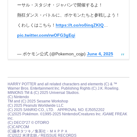
ーサル・スタジオ・ジャパンで開催するよ！
熱狂ダンス・バトルに、ポケモンたちと参戦しよう！
くわしくはこちら！
https://t.co/ro0inqZKlQ
…
pic.twitter.com/rwOFG3gEqi
— ポケモン公式 (@Pokemon_cojp)
June 4, 2025
HARRY POTTER and all related characters and elements (C) & ™
Warner Bros. Entertainment Inc. Publishing Rights (C) J.K. Rowling.
MINIONS TM & (C) 2025 Universal Studios.
(C) Nintendo
TM and (C) 2025 Sesame Workshop
(C) 2025 Peanuts Worldwide LLC
(C) 2025 SANRIO CO., LTD. APPROVAL NO. EJ5052202
(C)2025 Pokémon. ©1995-2025 Nintendo/Creatures Inc. /GAME FREAK
inc.
(C) DECO*27 © OTOIRO
(C)CAPCOM
(C)藤本タツキ／集英社・ＭＡＰＰＡ
(C)2022 米津玄師／REISSUE RECORDS