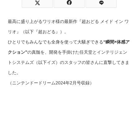
最高に盛り上がるワリオ様の最新作『超おどる メイド イン ワ
リオ』（以下『超おどる』）。
ひとりでもみんなでも全身を使って大騒ぎできる
“瞬間×体感ア
クション”
の真髄を、開発を手掛けた任天堂とインテリジェン
トシステムズ（以下イズ）のスタッフの皆さんに直撃してきま
した。
（ニンテンドードリーム2024年2月号収録）