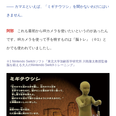
—— カマエといえば、「ミギテウツシ」を聞かないわけにはい
きません。
阿部
これも最初からIRカメラを使いたいというのがあったん
です。IRカメラを使って手を映すものは『脳トレ』（※1）と
かでも使われていましたし。
※1 Nintendo Switchソフト『東北大学加齢医学研究所 川島隆太教授監修
脳を鍛える大人のNintendo Switchトレーニング』