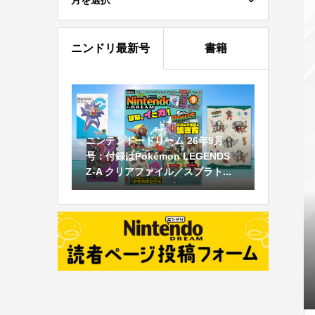
月を選択
ニンドリ最新号
書籍
ニンテンドードリーム 26年9月
号：付録はPokémon LEGENDS
Z-A クリアファイル／スプラト...