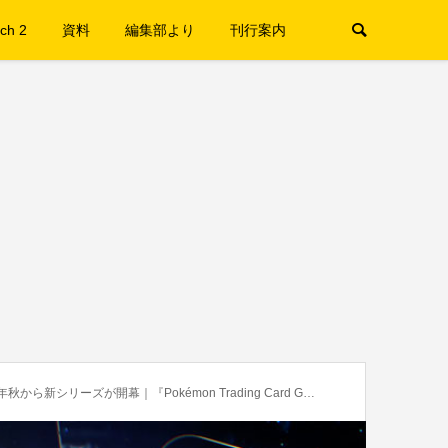
ch 2
資料
編集部より
刊行案内
が開幕｜『Pokémon Trading Card Game Pocket（ポケポケ）』