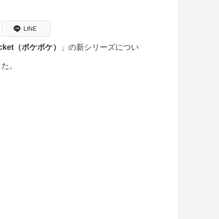
LINE
 Pocket（ポケポケ）
」の新シリーズについ
した。