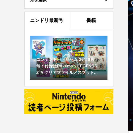
月を選択
ニンドリ最新号
書籍
ニンテンドードリーム 26年9月
号：付録はPokémon LEGENDS
Z-A クリアファイル／スプラト...