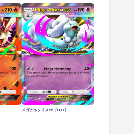
メガチルタリスex [♦︎♦︎♦︎♦︎]