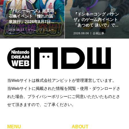
【イベントレポート】実
赤ちゃん向けスピナー
際に草が揺れる生息地づ
「KIRBY ピタッとくるる
くりを体験!!「リアル『...
ん♪カービィスピナー」...
2026.08.06
取材・レポート
2026.08.06
グッズ情報
当Webサイトは株式会社アンビットが管理運営しています。
当Webサイトに掲載された情報を閲覧・使用・ダウンロードさ
れた場合、プライバシーポリシーにご同意いただいたものとさ
せて頂きますので、ご了承ください。
MENU
ABOUT