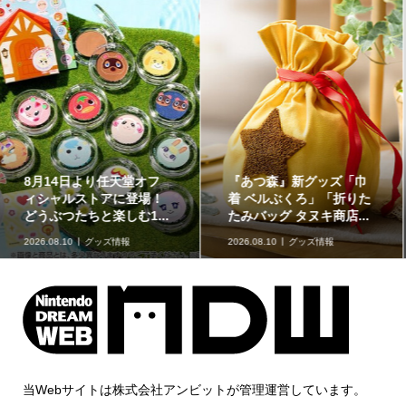
イラストが特徴的な『ス
原作再現がスゴい「ギャ
ーパーマリオブラザー
ラクシーコート」の細部
ズ』のフロート【kikai...
に注目！元ネタも合わ...
2026.08.09
kikaiのマリオグッズ
ミュージアム
2026.08.09
企画記事
当Webサイトは株式会社アンビットが管理運営しています。