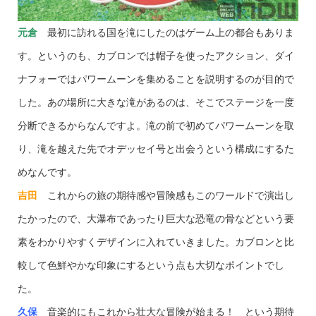
元倉
最初に訪れる国を滝にしたのはゲーム上の都合もありま
す。というのも、カブロンでは帽子を使ったアクション、ダイ
ナフォーではパワームーンを集めることを説明するのが目的で
した。あの場所に大きな滝があるのは、そこでステージを一度
分断できるからなんですよ。滝の前で初めてパワームーンを取
り、滝を越えた先でオデッセイ号と出会うという構成にするた
めなんです。
吉田
これからの旅の期待感や冒険感もこのワールドで演出し
たかったので、大瀑布であったり巨大な恐竜の骨などという要
素をわかりやすくデザインに入れていきました。カブロンと比
較して色鮮やかな印象にするという点も大切なポイントでし
た。
久保
音楽的にもこれから壮大な冒険が始まる！ という期待