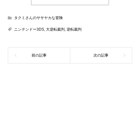
タクミさんのササヤカな冒険
ニンテンドー3DS
,
大逆転裁判
,
逆転裁判