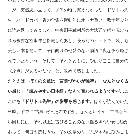
すが…突然思い立って、子供の頃に買えなかった「ドリトル先
生」ハードカバー版の全集を衝動的にオトナ買い、数十年ぶり
に読み返してみました。中央刑事裁判所の大法廷で繰り広げら
れる複雑な怪事件と格闘したあと、寝る前のヒトトキ、装丁も
美しい本を開いて、子供向けの他愛のない物語に夜な夜な癒さ
れていたという…そして、それとともに、やはりここに自分の
《原点》があるのだな…と、改めて感じました。
たとえば、
ぼくの文章は「言葉づかいが独特」「なんとなく古
い感じ」「読みやすい日本語」なんて言われるようですが…こ
こにも「ドリトル先生」の影響を感じます。
ぼくが読んでいた
当時、すでに“古典”だったのですが、なんというか、古風な言
い回しには、それ以上は古びることのない揺るぎない安心感が
あって…何度も読むうち、その文章のリズムが体内に刻みこま