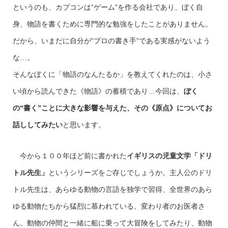
というのも、カプコンは“ゲーム”を作る会社であり、ぼく自
身、物語を書くために専門的な勉強をしたことがありません。
だから、いまだに自分が“プロの書き手”である実感がないよう
な…。
そんなぼくに「物語のなんたるか」を教えてくれたのは、小さ
い頃から読んできた《物語》の蓄積であり…今回は、
ぼく
の“書く”ことに大きな影響を与えた、その《原点》についてお
話ししてみたい
と思います。
今から１００年ほど前に書かれた
イギリスの児童文学「ドリ
トル先生」
というシリーズをご存じでしょうか。主人公のドリ
トル先生は、あらゆる動物の言語を独学で習得、全世界のあら
ゆる動物たちから猛烈に慕われている、変わり者のお医者さ
ん。動物の仲間と一緒に船に乗って大冒険をしてみたり、動物