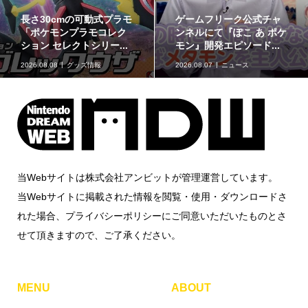
長さ30cmの可動式プラモ
ゲームフリーク公式チャ
「ポケモンプラモコレク
ンネルにて『ぽこ あ ポケ
ション セレクトシリー...
モン』開発エピソード...
2026.08.08
グッズ情報
2026.08.07
ニュース
当Webサイトは株式会社アンビットが管理運営しています。
当Webサイトに掲載された情報を閲覧・使用・ダウンロードさ
れた場合、プライバシーポリシーにご同意いただいたものとさ
せて頂きますので、ご了承ください。
MENU
ABOUT