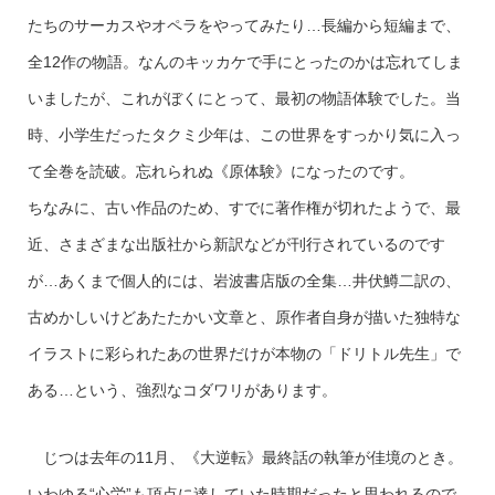
たちのサーカスやオペラをやってみたり…長編から短編まで、
全12作の物語。なんのキッカケで手にとったのかは忘れてしま
いましたが、これがぼくにとって、最初の物語体験でした。当
時、小学生だったタクミ少年は、この世界をすっかり気に入っ
て全巻を読破。忘れられぬ《原体験》になったのです。
ちなみに、古い作品のため、すでに著作権が切れたようで、最
近、さまざまな出版社から新訳などが刊行されているのです
が…あくまで個人的には、岩波書店版の全集…井伏鱒二訳の、
古めかしいけどあたたかい文章と、原作者自身が描いた独特な
イラストに彩られたあの世界だけが本物の「ドリトル先生」で
ある…という、強烈なコダワリがあります。
じつは去年の11月、《大逆転》最終話の執筆が佳境のとき。
いわゆる“心労”も頂点に達していた時期だったと思われるので