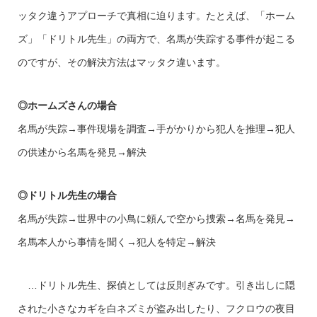
ッタク違うアプローチで真相に迫ります。たとえば、「ホーム
ズ」「ドリトル先生」の両方で、名馬が失踪する事件が起こる
のですが、その解決方法はマッタク違います。
◎ホームズさんの場合
名馬が失踪→事件現場を調査→手がかりから犯人を推理→犯人
の供述から名馬を発見→解決
◎ドリトル先生の場合
名馬が失踪→世界中の小鳥に頼んで空から捜索→名馬を発見→
名馬本人から事情を聞く→犯人を特定→解決
…ドリトル先生、探偵としては反則ぎみです。引き出しに隠
された小さなカギを白ネズミが盗み出したり、フクロウの夜目