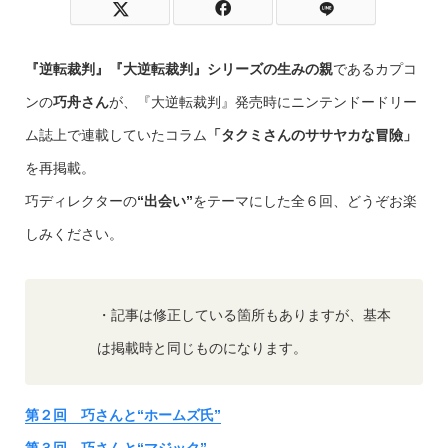
『逆転裁判』『大逆転裁判』シリーズの生みの親
であるカプコ
ンの
巧舟さん
が、『大逆転裁判』発売時にニンテンドードリー
ム誌上で連載していたコラム
「タクミさんのササヤカな冒險」
を再掲載。
巧ディレクターの
“出会い”
をテーマにした全６回、どうぞお楽
しみください。
・記事は修正している箇所もありますが、基本
は掲載時と同じものになります。
第２回 巧さんと“ホームズ氏”