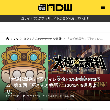
当サイトではアフィリエイト広告を利用しています
♪♪♪
タクミさんのササヤカな冒険
『大逆転裁判』“巧ディレクターの出会いのコラム” 第１回「巧さんと物語」（2015年9月号より）
『大逆転裁判』“巧ディレクターの出会いのコラ
ム” 第１回「巧さんと物語」（2015年9月号よ
り）
2018.07.30
2025.07.09
タクミさんのササヤカな冒険