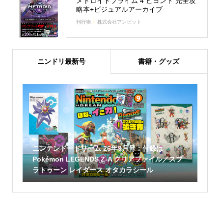
メトロイドプライム 4 ビヨンド 完全攻
略本+ビジュアルアーカイブ
刊行物
株式会社アンビット
ニンドリ最新号
書籍・グッズ
ニンテンドードリーム 26年9月号：付録は
Pokémon LEGENDS Z-A クリアファイル／スプ
ラトゥーン レイダース オタカラシール