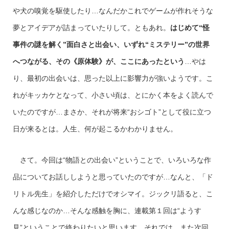
や犬の嗅覚を駆使したり…なんだかこれでゲームが作れそうな
夢とアイデアが詰まっていたりして。ともあれ。
はじめて“怪
事件の謎を解く”面白さと出会い、いずれ“ミステリー”の世界
へつながる、その《原体験》が、ここにあったという
…やは
り、最初の出会いは、思った以上に影響力が強いようです。こ
れがキッカケとなって、小さい頃は、とにかく本をよく読んで
いたのですが…まさか、それが将来“おシゴト”として役に立つ
日が来るとは。人生、何が起こるかわかりません。
さて。今回は“物語との出会い”ということで、いろいろな作
品についてお話ししようと思っていたのですが…なんと、「ド
リトル先生」を紹介しただけでオシマイ。ジックリ語ると、こ
んな感じなのか…そんな感触を胸に、連載第１回は“ようす
見”ということで終わりたいと思います。それでは、また次回。