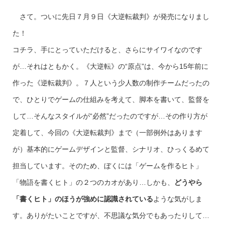
さて。ついに先日７月９日《大逆転裁判》が発売になりまし
た！
コチラ、手にとっていただけると、さらにサイワイなのです
が…それはともかく。《大逆転》の“原点”は、今から15年前に
作った《逆転裁判》。７人という少人数の制作チームだったの
で、ひとりでゲームの仕組みを考えて、脚本を書いて、監督を
して…そんなスタイルが“必然”だったのですが…その作り方が
定着して、今回の《大逆転裁判》まで（一部例外はあります
が）基本的にゲームデザインと監督、シナリオ、ひっくるめて
担当しています。そのため、ぼくには「ゲームを作るヒト」
「物語を書くヒト」の２つのカオがあり…しかも、
どうやら
「書くヒト」のほうが強めに認識されている
ような気がしま
す。ありがたいことですが、不思議な気分でもあったりして…