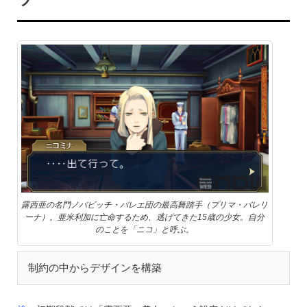
露西亜の名門ノバビッチ・バレエ団の最高舞踏手（プリマ・バレリ
ーナ）。亜米利加に亡命するため、逃げてきた15歳の少女。自分
のことを「ニコ」と呼ぶ。
制約の中からデザインを構築