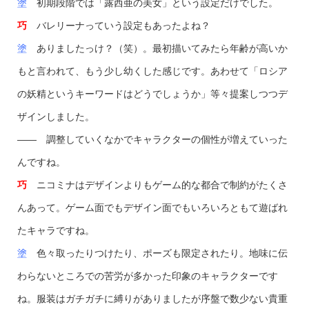
塗
初期段階では「露西亜の美女」という設定だけでした。
巧
バレリーナっていう設定もあったよね？
塗
ありましたっけ？（笑）。最初描いてみたら年齢が高いか
もと言われて、もう少し幼くした感じです。あわせて「ロシア
の妖精というキーワードはどうでしょうか」等々提案しつつデ
ザインしました。
—— 調整していくなかでキャラクターの個性が増えていった
んですね。
巧
ニコミナはデザインよりもゲーム的な都合で制約がたくさ
んあって。ゲーム面でもデザイン面でもいろいろともて遊ばれ
たキャラですね。
塗
色々取ったりつけたり、ポーズも限定されたり。地味に伝
わらないところでの苦労が多かった印象のキャラクターです
ね。服装はガチガチに縛りがありましたが序盤で数少ない貴重