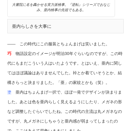
大審院に名を轟かせる実力派検事。『逆転』シリーズでおなじ
み、亜内検事の先祖でもある。
亜内らしさを大事に
—— この時代にこの服装とちょんまげは笑いました。
巧
物語設定のイメージが明治30年ぐらいなのですが、この時
代にもまだこういう人はいたようです。とはいえ、亜内に関し
てはほぼ議論はありませんでした。裃とか着ていそうとか、結
構さらっと決まりました。「亜」の家紋とかも（笑）。
塗
亜内はちょんまげ一択で、ほぼ一発でデザインが決まりま
した。あとは色を亜内らしく見えるようにしたり、メガネの形
など調整したぐらいでしたね。この時代の主流は丸メガネなの
ですが、丸メガネにしちゃうと亜内感が弱まってしまったの
で、ここはあえて四角いままにしました。