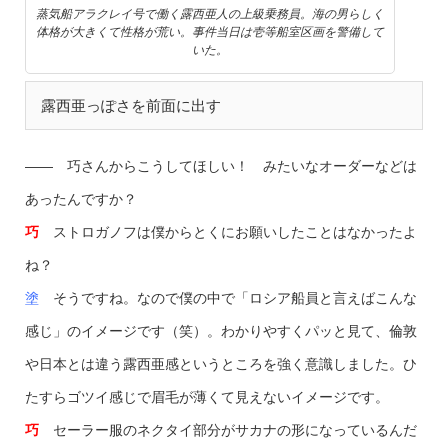
蒸気船アラクレイ号で働く露西亜人の上級乗務員。海の男らしく
体格が大きくて性格が荒い。事件当日は壱等船室区画を警備して
いた。
露西亜っぽさを前面に出す
—— 巧さんからこうしてほしい！ みたいなオーダーなどは
あったんですか？
巧
ストロガノフは僕からとくにお願いしたことはなかったよ
ね？
塗
そうですね。なので僕の中で「ロシア船員と言えばこんな
感じ」のイメージです（笑）。わかりやすくパッと見て、倫敦
や日本とは違う露西亜感というところを強く意識しました。ひ
たすらゴツイ感じで眉毛が薄くて見えないイメージです。
巧
セーラー服のネクタイ部分がサカナの形になっているんだ