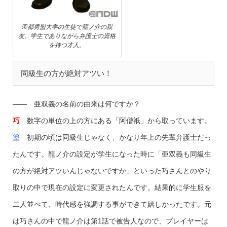
帝都勇盟大学の生徒で龍ノ介の親
友。学生でありながら弁護士の資格
を持つ才人。
同級生の方が絶対アツい！
—— 亜双義の名前の由来は何ですか？
巧
数字の単位の上の方にある「阿僧祇」から取っています。
塗
初期の頃は同級生じゃなく、かなり年上の先輩弁護士だっ
たんです。龍ノ介の設定が学生になった時に「亜双義も同級生
の方が絶対アツいんじゃないですか」といった巧さんとのやり
取りの中で現在の設定に変更されたんです。結果的に学生服を
二人並べて、時代感を強調する事ができて嬉しかったです。元
は巧さんの中で龍ノ介は第1話で被告人なので、プレイヤーは