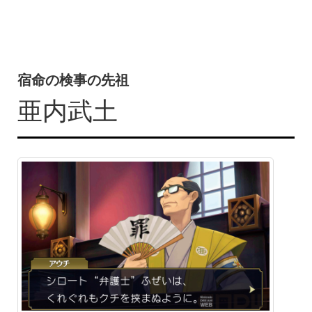
宿命の検事の先祖
亜内武土