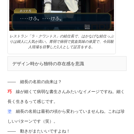
レストラン「ラ・クワントス」の給仕長で、はかなげな給仕っぷ
りは婦人に人気が高い。胃弱で病弱で貧血気味の体質で、今回殺
人現場を目撃した1人として証言をする。
デザイン時から独特の存在感を意識
—— 細長の名前の由来は？
巧
線が細くて病弱な書生さんみたいなイメージですね。細く
長く生きるって感じです。
塗
細長の名前は最初の頃から変わっていませんね。これは珍
しいパターンです（笑）。
—— 動きがまたいいですよね！