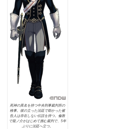
死神の異名を持つ中央刑事裁判所の
検事。彼の立った法廷で助かった被
告人は存在しない伝説を持つ。倫敦
で龍ノ介がはじめて挑む裁判で、5年
ぶりに法廷へ立つ。