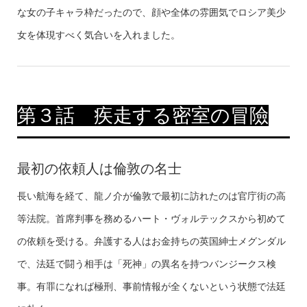
な女の子キャラ枠だったので、顔や全体の雰囲気でロシア美少
女を体現すべく気合いを入れました。
第３話 疾走する密室の冒險
最初の依頼人は倫敦の名士
長い航海を経て、龍ノ介が倫敦で最初に訪れたのは官庁街の高
等法院。首席判事を務めるハート・ヴォルテックスから初めて
の依頼を受ける。弁護する人はお金持ちの英国紳士メグンダル
で、法廷で闘う相手は「死神」の異名を持つバンジークス検
事。有罪になれば極刑、事前情報が全くないという状態で法廷