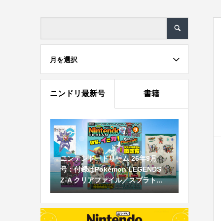
月を選択
ニンドリ最新号
書籍
ニンテンドードリーム 26年9月
号：付録はPokémon LEGENDS
Z-A クリアファイル／スプラト...