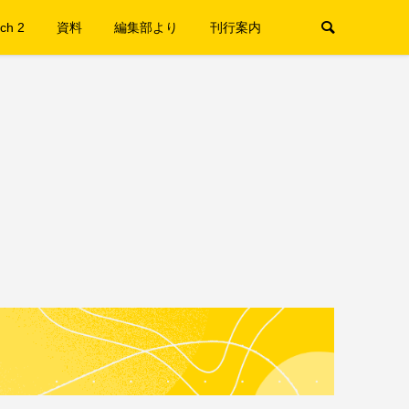
ch 2
資料
編集部より
刊行案内