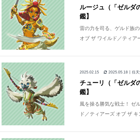
ルージュ（「ゼルダ
鑑】
雷の力を司る、ゲルド族の
オブ ザ ワイルド／ティアー
2025.02.15
2025.05.18
任天
チューリ（「ゼルダ
鑑】
風を操る勝気な戦士！ ゼル
ド／ティアーズ オブ ザ 