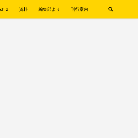
ch 2
資料
編集部より
刊行案内