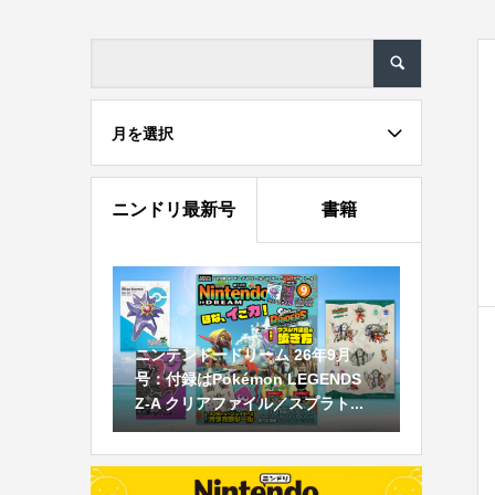
月を選択
ニンドリ最新号
書籍
ニンテンドードリーム 26年9月
号：付録はPokémon LEGENDS
Z-A クリアファイル／スプラト...