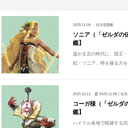
2025.11.09
任天堂図鑑
ソニア（「ゼルダの
鑑】
遥か太古の時代に、国王・
妃・ソニア。時を操る力を
2025.10.12
2025.11.08
任天
コーガ様（「ゼルダ
鑑】
ハイラル各地で暗躍する武