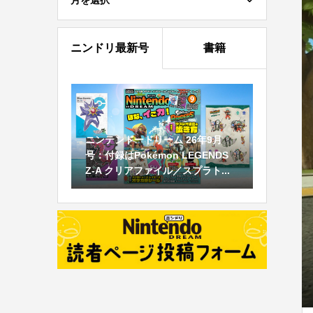
月を選択
ニンドリ最新号
書籍
ニンテンドードリーム 26年9月
号：付録はPokémon LEGENDS
Z-A クリアファイル／スプラト...