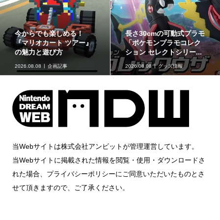
ゲームフリーク公式チャ
最初のパートナーポケモ
ンネルにて『ぽこ あ ポケ
ンなど30種！「ポケット
モン』開発エピソード...
モンスター30周年 ミニ...
2026.08.07
ニュース
2026.08.07
グッズ情報
当Webサイトは株式会社アンビットが管理運営しています。
当Webサイトに掲載された情報を閲覧・使用・ダウンロードさ
れた場合、プライバシーポリシーにご同意いただいたものとさ
せて頂きますので、ご了承ください。