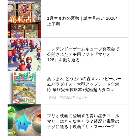
1月生まれの運勢｜誕生月占い 2026年
上半期
ニンテンドーゲームキューブ発表会で
公開されたデモ用ソフト『マリオ
128』を振り返る
あつまれ どうぶつの森 & ハッピーホー
ムパラダイス・大型アップデート全対
応 最終完全攻略本+究極超カタログ
刊行物
株式会社アンビット
マリオ映画に登場する青い星チコ・ル
マリーはどんなキャラ？経歴と毒舌の
ナゾに迫る｜映画「ザ・スーパーマ...