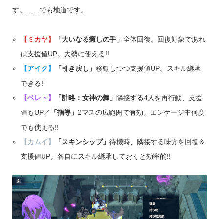
す。……でも地道です。
【ミカヤ】
「大いなる癒しの手」
全体回復。回復対象であれ
ば支援値UP。大勢に使える!!
【アイク】
「引き戻し」
移動しつつ支援値UP。スキル継承
できる!!
【ベレト】
「計略：女神の舞」
隣接する4人を再行動、支援
値もUP／
「指導」
2マスの広範囲で有効。エンゲージ中何度
でも使える!!
【カムイ】
「スキンシップ」
待機時、隣接する味方を回復＆
支援値UP。各自にスキル継承しておくと効率的!!