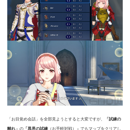
「お目覚め会話」を全部見ようとすると大変ですが、
「試練の
離れ」
の
「異界の試練
（お手軽対戦）
」
でもマップをクリアし