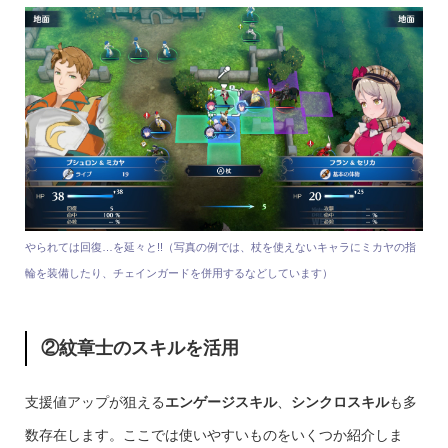
やられては回復…を延々と!!（写真の例では、杖を使えないキャラにミカヤの指
輪を装備したり、チェインガードを併用するなどしています）
②紋章士のスキルを活用
支援値アップが狙える
エンゲージスキル
、
シンクロスキル
も多
数存在します。ここでは使いやすいものをいくつか紹介しま