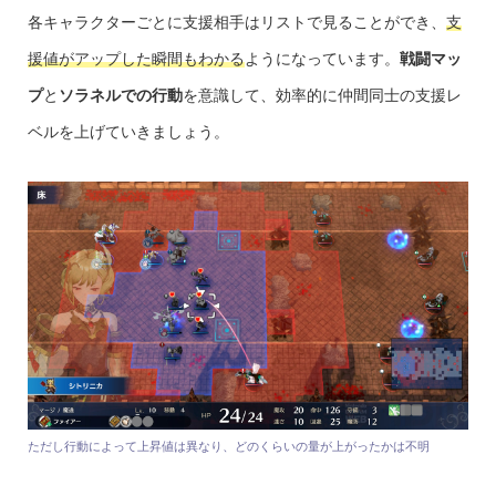
各キャラクターごとに支援相手はリストで見ることができ、
支
援値がアップした瞬間もわかる
ようになっています。
戦闘マッ
プ
と
ソラネルでの行動
を意識して、効率的に仲間同士の支援レ
ベルを上げていきましょう。
ただし行動によって上昇値は異なり、どのくらいの量が上がったかは不明