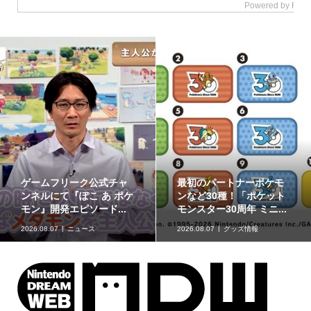
ゲームフリーク公式チャ
最初のパートナーポケモ
ンネルにて『ぽこ あ ポケ
ンなど30種！「ポケット
モン』開発エピソード...
モンスター30周年 ミニ...
2026.08.07
ニュース
2026.08.07
グッズ情報