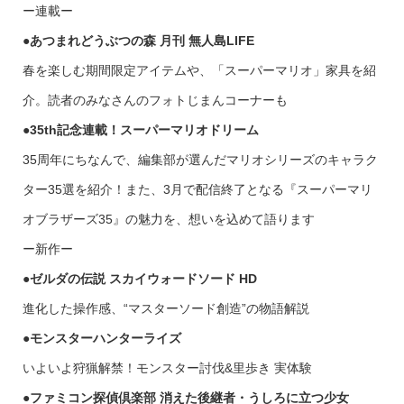
ー連載ー
●あつまれどうぶつの森 月刊 無人島LIFE
春を楽しむ期間限定アイテムや、「スーパーマリオ」家具を紹
介。読者のみなさんのフォトじまんコーナーも
●35th記念連載！スーパーマリオドリーム
35周年にちなんで、編集部が選んだマリオシリーズのキャラク
ター35選を紹介！また、3月で配信終了となる『スーパーマリ
オブラザーズ35』の魅力を、想いを込めて語ります
ー新作ー
●ゼルダの伝説 スカイウォードソード HD
進化した操作感、“マスターソード創造”の物語解説
●モンスターハンターライズ
いよいよ狩猟解禁！モンスター討伐&里歩き 実体験
●ファミコン探偵倶楽部 消えた後継者・うしろに立つ少女