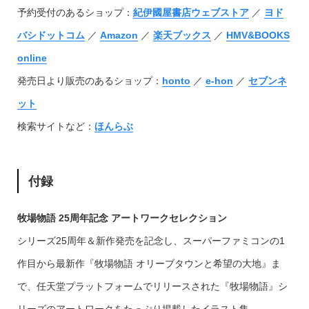
予約受付のあるショップ：
紀伊國屋書店ウェブストア
／
ヨド
バシドットコム
／
Amazon
／
楽天ブックス
／
HMV&BOOKS
online
発売日より販売のあるショップ：
honto
／
e-hon
／
セブンネ
ット
検索サイトなど：
ほんらぶ
付録
牧場物語 25周年記念 アートワークセレクション
シリーズ25周年＆新作発売を記念し、スーパーファミコンの1
作目から最新作『牧場物語 オリーブタウンと希望の大地』ま
で、任天堂プラットフォームでリリースされた『牧場物語』シ