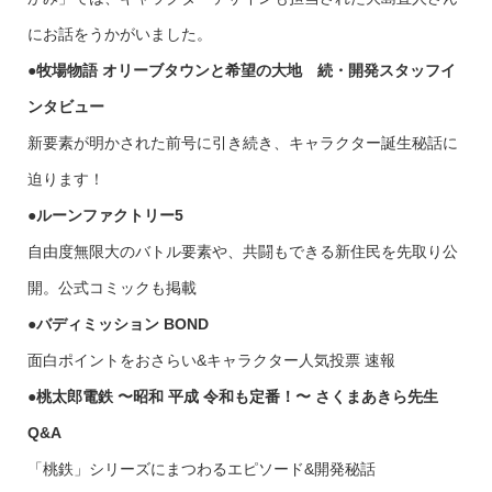
にお話をうかがいました。
●牧場物語 オリーブタウンと希望の大地 続・開発スタッフイ
ンタビュー
新要素が明かされた前号に引き続き、キャラクター誕生秘話に
迫ります！
●ルーンファクトリー5
自由度無限大のバトル要素や、共闘もできる新住民を先取り公
開。公式コミックも掲載
●バディミッション BOND
面白ポイントをおさらい&キャラクター人気投票 速報
●桃太郎電鉄 〜昭和 平成 令和も定番！〜 さくまあきら先生
Q&A
「桃鉄」シリーズにまつわるエピソード&開発秘話