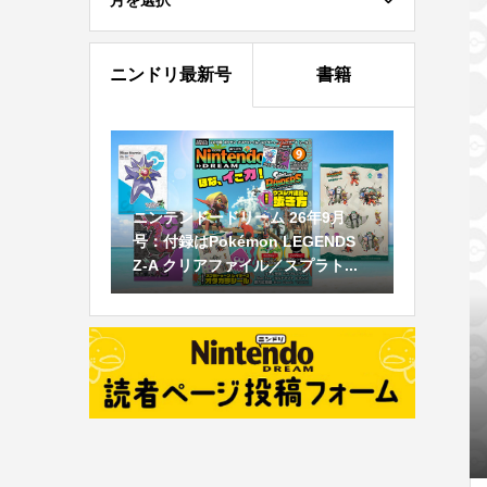
月を選択
ニンドリ最新号
書籍
ニンテンドードリーム 26年9月
号：付録はPokémon LEGENDS
Z-A クリアファイル／スプラト...