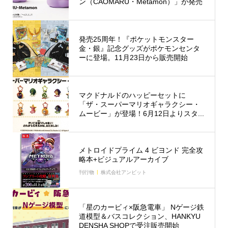
ン（CAOMARU・Metamon）」が発売
発売25周年！『ポケットモンスター
金・銀』記念グッズがポケモンセンタ
ーに登場。11月23日から販売開始
マクドナルドのハッピーセットに
「ザ・スーパーマリオギャラクシー・
ムービー」が登場！6月12日よりスタ...
メトロイドプライム 4 ビヨンド 完全攻
略本+ビジュアルアーカイブ
刊行物
株式会社アンビット
「星のカービィ×阪急電車」 Nゲージ鉄
道模型＆バスコレクション、HANKYU
DENSHA SHOPで受注販売開始