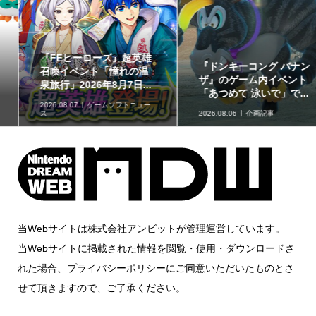
『FEヒーローズ』超英雄
『ドンキーコング バナン
召喚イベント「憧れの温
ザ』のゲーム内イベント
泉旅行」2026年8月7日...
「あつめて 泳いで」で...
2026.08.07
ゲームソフトニュー
ス
2026.08.06
企画記事
当Webサイトは株式会社アンビットが管理運営しています。
当Webサイトに掲載された情報を閲覧・使用・ダウンロードさ
れた場合、プライバシーポリシーにご同意いただいたものとさ
せて頂きますので、ご了承ください。