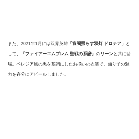
また、2021年1月には双界英雄
「宵闇照らす双灯 ドロテア」
と
して、
『ファイアーエムブレム 聖戦の系譜』
の
リーン
と共に登
場。ペレジア風の黒を基調にしたお揃いの衣装で、踊り子の魅
力を存分にアピールしました。