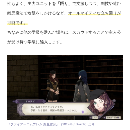
性もよく、主力ユニットを
「踊り」
で支援しつつ、剣技や遠距
離黒魔法で攻撃をしかけるなど、
オールマイティな立ち回りが
可能です。
ちなみに他の学級を選んだ場合は、スカウトすることで主人公
が受け持つ学級に編入します。
『ファイアーエムブレム 風花雪月』（2019年／Switch）より