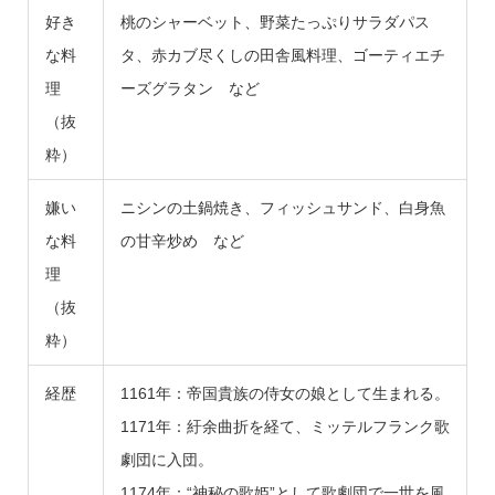
好き
桃のシャーベット、野菜たっぷりサラダパス
な料
タ、赤カブ尽くしの田舎風料理、ゴーティエチ
理
ーズグラタン など
（抜
粋）
嫌い
ニシンの土鍋焼き、フィッシュサンド、白身魚
な料
の甘辛炒め など
理
（抜
粋）
経歴
1161年：帝国貴族の侍女の娘として生まれる。
1171年：紆余曲折を経て、ミッテルフランク歌
劇団に入団。
1174年：“神秘の歌姫”として歌劇団で一世を風