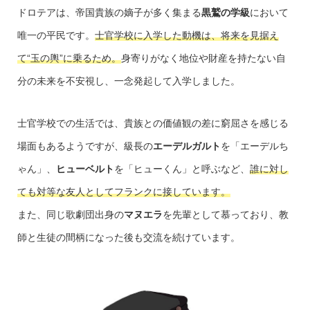
ドロテアは、帝国貴族の嫡子が多く集まる
黒鷲の学級
において
唯一の平民です。
士官学校に入学した動機は、将来を見据え
て“玉の輿”に乗るため。
身寄りがなく地位や財産を持たない自
分の未来を不安視し、一念発起して入学しました。
士官学校での生活では、貴族との価値観の差に窮屈さを感じる
場面もあるようですが、級長の
エーデルガルト
を「エーデルち
ゃん」、
ヒューベルト
を「ヒューくん」と呼ぶなど、
誰に対し
ても対等な友人としてフランクに接しています。
また、同じ歌劇団出身の
マヌエラ
を先輩として慕っており、教
師と生徒の間柄になった後も交流を続けています。