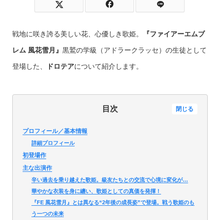
戦地に咲き誇る美しい花、心優しき歌姫。
『ファイアーエムブ
レム 風花雪月』
黒鷲の学級（アドラークラッセ）の生徒として
登場した、
ドロテア
について紹介します。
目次
閉じる
プロフィール／基本情報
詳細プロフィール
初登場作
主な出演作
辛い過去を乗り越えた歌姫。級友たちとの交流で心境に変化が…
華やかな衣装を身に纏い、歌姫としての真価を発揮！
『FE 風花雪月』とは異なる“2年後の成長姿”で登場。戦う歌姫のも
う一つの未来