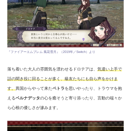
『ファイアーエムブレム 風花雪月』（2019年／Switch）より
落ち着いた大人の雰囲気を漂わせるドロテアは、
気遣い上手で
話の聞き役に回ることが多く、級友たちにも自ら声をかけま
す。
異国からやって来た
ペトラ
を思いやったり、トラウマを抱
える
ベルナデッタ
の心を癒そうと寄り添ったり、言動の端々か
ら心根の優しさが滲みます。