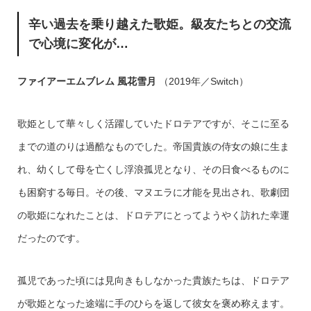
辛い過去を乗り越えた歌姫。級友たちとの交流
で心境に変化が…
ファイアーエムブレム 風花雪月
（2019年／Switch）
歌姫として華々しく活躍していたドロテアですが、そこに至る
までの道のりは過酷なものでした。帝国貴族の侍女の娘に生ま
れ、幼くして母を亡くし浮浪孤児となり、その日食べるものに
も困窮する毎日。その後、マヌエラに才能を見出され、歌劇団
の歌姫になれたことは、ドロテアにとってようやく訪れた幸運
だったのです。
孤児であった頃には見向きもしなかった貴族たちは、ドロテア
が歌姫となった途端に手のひらを返して彼女を褒め称えます。