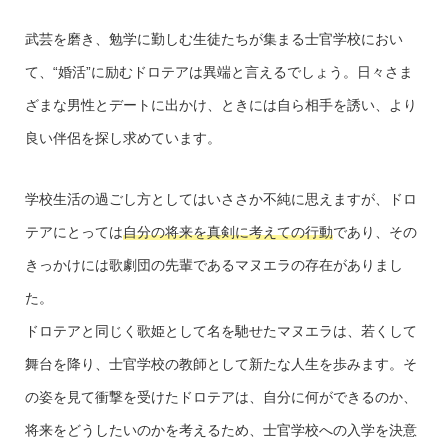
武芸を磨き、勉学に勤しむ生徒たちが集まる士官学校におい
て、“婚活”に励むドロテアは異端と言えるでしょう。日々さま
ざまな男性とデートに出かけ、ときには自ら相手を誘い、より
良い伴侶を探し求めています。
学校生活の過ごし方としてはいささか不純に思えますが、ドロ
テアにとっては
自分の将来を真剣に考えての行動
であり、その
きっかけには歌劇団の先輩であるマヌエラの存在がありまし
た。
ドロテアと同じく歌姫として名を馳せたマヌエラは、若くして
舞台を降り、士官学校の教師として新たな人生を歩みます。そ
の姿を見て衝撃を受けたドロテアは、自分に何ができるのか、
将来をどうしたいのかを考えるため、士官学校への入学を決意