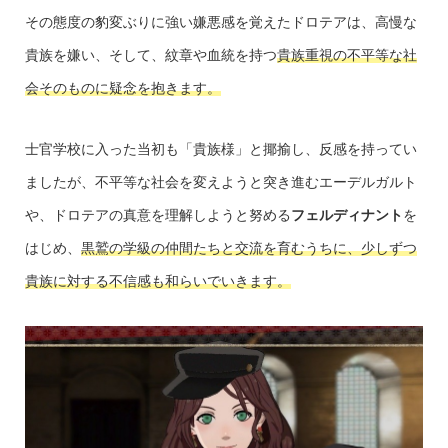
その態度の豹変ぶりに強い嫌悪感を覚えたドロテアは、高慢な
貴族を嫌い、そして、紋章や血統を持つ
貴族重視の不平等な社
会そのものに疑念を抱きます。
士官学校に入った当初も「貴族様」と揶揄し、反感を持ってい
ましたが、不平等な社会を変えようと突き進むエーデルガルト
や、ドロテアの真意を理解しようと努める
フェルディナント
を
はじめ、
黒鷲の学級の仲間たちと交流を育むうちに、少しずつ
貴族に対する不信感も和らいでいきます。