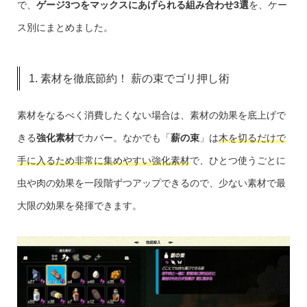
で、
ゲージ3つをマックスにあげられる組み合わせ3選
を、ケー
ス別にまとめました。
1. 素材を徹底節約！ 薪の束でゴリ押し術
素材をなるべく消費したくない場合は、素材の効果を底上げで
きる
強化素材
でカバー。なかでも「
薪の束
」は
木を切るだけで
手に入るため非常に集めやすい強化素材
で、ひとつ使うごとに
虫や肉の効果を一段階ずつアップできるので、少ない素材で最
大限の効果を発揮できます。