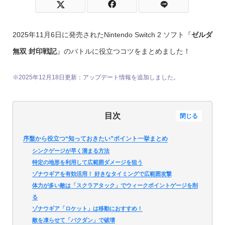
2025年11月6日に発売されたNintendo Switch 2 ソフト『
ゼルダ
無双 封印戦記
』のバトルに役立つコツをまとめました！
※2025年12月18日更新：アップデート情報を追加しました。
目次
閉じる
序盤から役立つ“知っておきたい”ポイント一挙まとめ
シンクゲージが早く溜まる方法
特定の地形を利用して広範囲ダメージを狙う
ゾナウギアを有効活用！ 好きなタイミングで広範囲攻撃
体力が多い敵は「スクラアタック」でウィークポイントゲージを削
る
ゾナウギア「ロケット」は移動におすすめ！
敵を凍らせて「バクダン」で破壊