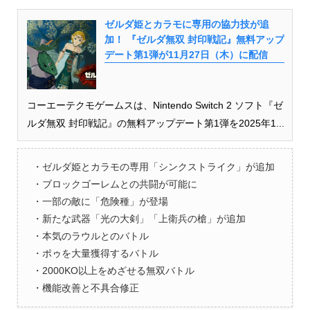
ゼルダ姫とカラモに専用の協力技が追
加！ 『ゼルダ無双 封印戦記』無料アップ
デート第1弾が11月27日（木）に配信
コーエーテクモゲームスは、Nintendo Switch 2 ソフト『ゼ
ルダ無双 封印戦記』の無料アップデート第1弾を2025年1...
・ゼルダ姫とカラモの専用「シンクストライク」が追加
・ブロックゴーレムとの共闘が可能に
・一部の敵に「危険種」が登場
・新たな武器「光の大剣」「上衛兵の槍」が追加
・本気のラウルとのバトル
・ポゥを大量獲得するバトル
・2000KO以上をめざせる無双バトル
・機能改善と不具合修正