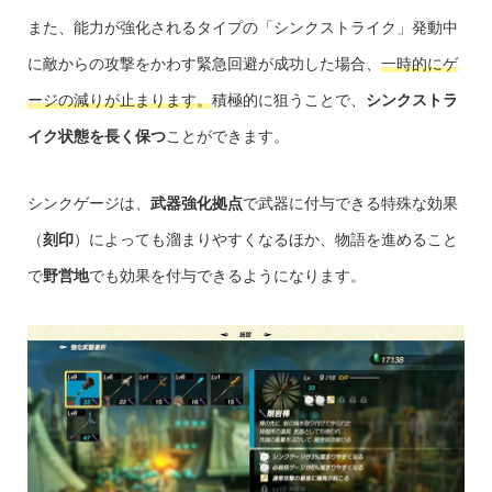
また、能力が強化されるタイプの「シンクストライク」発動中
に敵からの攻撃をかわす緊急回避が成功した場合、
一時的にゲ
ージの減りが止まります。
積極的に狙うことで、
シンクストラ
イク状態を長く保つ
ことができます。
シンクゲージは、
武器強化拠点
で武器に付与できる特殊な効果
（
刻印
）によっても溜まりやすくなるほか、物語を進めること
で
野営地
でも効果を付与できるようになります。