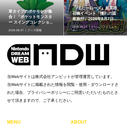
『FEヒーローズ』超英雄
草タイプのポケモンが集
召喚イベント「憧れの温
合！「ポケットモンスタ
泉旅行」2026年8月7日...
ー スイングコレクショ...
2026.08.07
ゲームソフトニュー
2026.08.07
グッズ情報
ス
当Webサイトは株式会社アンビットが管理運営しています。
当Webサイトに掲載された情報を閲覧・使用・ダウンロードさ
れた場合、プライバシーポリシーにご同意いただいたものとさ
せて頂きますので、ご了承ください。
MENU
ABOUT