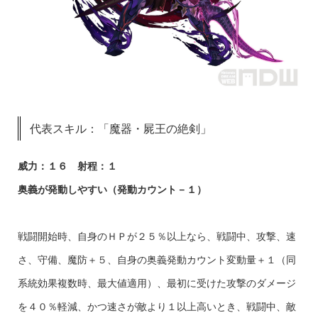
代表スキル：「魔器・屍王の絶剣」
威力：１６ 射程：１
奥義が発動しやすい（発動カウント－１）
戦闘開始時、自身のＨＰが２５％以上なら、戦闘中、攻撃、速
さ、守備、魔防＋５、自身の奥義発動カウント変動量＋１（同
系統効果複数時、最大値適用）、最初に受けた攻撃のダメージ
を４０％軽減、かつ速さが敵より１以上高いとき、戦闘中、敵