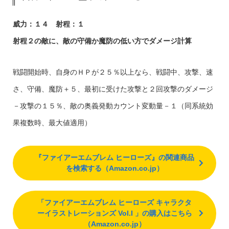
威力：１４ 射程：１
射程２の敵に、敵の守備か魔防の低い方でダメージ計算
戦闘開始時、自身のＨＰが２５％以上なら、戦闘中、攻撃、速
さ、守備、魔防＋５、最初に受けた攻撃と２回攻撃のダメージ
－攻撃の１５％、敵の奥義発動カウント変動量－１（同系統効
果複数時、最大値適用）
『ファイアーエムブレム ヒーローズ』の関連商品
を検索する（Amazon.co.jp）
「ファイアーエムブレム ヒーローズ キャラクタ
ーイラストレーションズ Vol.I 」の購入はこちら
（Amazon.co.jp）