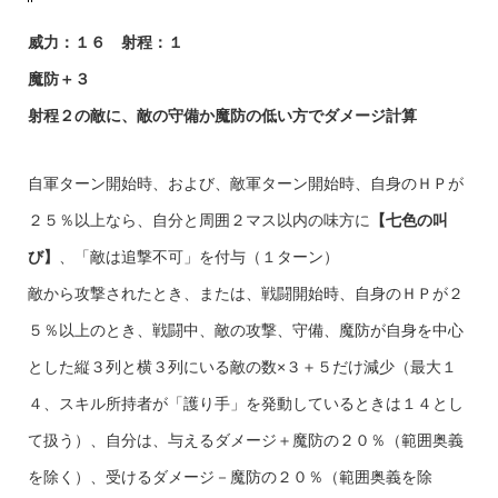
威力：１６ 射程：１
魔防＋３
射程２の敵に、敵の守備か魔防の低い方でダメージ計算
自軍ターン開始時、および、敵軍ターン開始時、自身のＨＰが
２５％以上なら、自分と周囲２マス以内の味方に
【七色の叫
び】
、「敵は追撃不可」を付与（１ターン）
敵から攻撃されたとき、または、戦闘開始時、自身のＨＰが２
５％以上のとき、戦闘中、敵の攻撃、守備、魔防が自身を中心
とした縦３列と横３列にいる敵の数×３＋５だけ減少（最大１
４、スキル所持者が「護り手」を発動しているときは１４とし
て扱う）、自分は、与えるダメージ＋魔防の２０％（範囲奥義
を除く）、受けるダメージ－魔防の２０％（範囲奥義を除