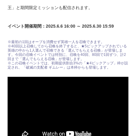
王」と期間限定ミッションも配信されます。
イベント開催期間：2025.6.6 16:00 ～ 2025.6.30 15:59
※最初の1回はオーブを消費せず英雄一人を召喚できます。
※40回以上召喚してから召喚を終了すると、★5ピックアップされている
英雄の中から1人選んで召喚できる「選んでもらえる召喚」が登場しま
す。今回の召喚イベントでは特別に、召喚を40回、80回で1回ずつ、計2
回まで「選んでもらえる召喚」が登場します。
※この召喚イベントでは、初期提供割合3%の「★4ピックアップ」枠が設
定され、「破滅の支配者 ギムレー」は本枠からも登場します。