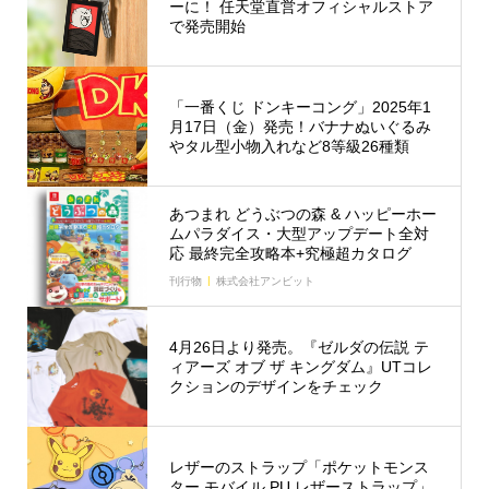
ーに！ 任天堂直営オフィシャルストア
で発売開始
「一番くじ ドンキーコング」2025年1
月17日（金）発売！バナナぬいぐるみ
やタル型小物入れなど8等級26種類
あつまれ どうぶつの森 & ハッピーホー
ムパラダイス・大型アップデート全対
応 最終完全攻略本+究極超カタログ
刊行物
株式会社アンビット
4月26日より発売。『ゼルダの伝説 テ
ィアーズ オブ ザ キングダム』UTコレ
クションのデザインをチェック
レザーのストラップ「ポケットモンス
ター モバイル PU レザーストラップ」