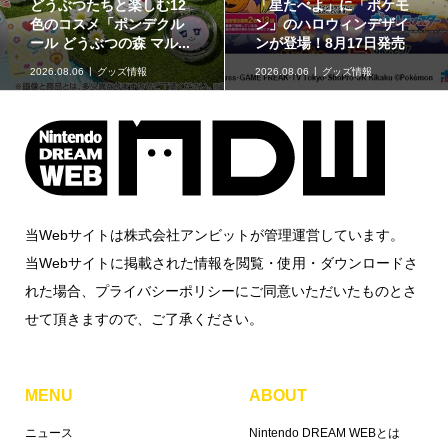
どうぶつたちと楽しむ12
「星たべよ」に「ポケモ
色のコスメ「ポンデクル
ン」のハロウィンデザイ
ール どうぶつの森 マル...
ンが登場！8月17日発売
2026.08.06
グッズ情報
2026.08.06
グッズ情報
当Webサイトは株式会社アンビットが管理運営しています。
当Webサイトに掲載された情報を閲覧・使用・ダウンロードさ
れた場合、プライバシーポリシーにご同意いただいたものとさ
せて頂きますので、ご了承ください。
MENU
ABOUT
ニュース
Nintendo DREAM WEBとは