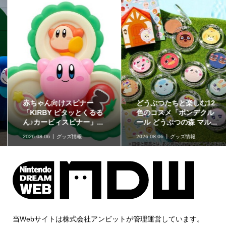
赤ちゃん向けスピナー
どうぶつたちと楽しむ12
「KIRBY ピタッとくるる
色のコスメ「ポンデクル
ん♪カービィスピナー」...
ール どうぶつの森 マル...
2026.08.06
グッズ情報
2026.08.06
グッズ情報
当Webサイトは株式会社アンビットが管理運営しています。