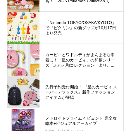
も！「2025 Pokémon Collection く...
「Nintendo TOKYO/OSAKA/KYOTO」
で『ピクミン』の新グッズが10月17日
より発売
カービィとワドルディがまんまるな巾
着に！「星のカービィ」の和柄シリー
ズ「ふわふ和コレクション」より、...
先行予約受付開始！ 『星のカービィ ス
ーパーデラックス』新作ファッション
アイテムが登場
メトロイドプライム 4 ビヨンド 完全攻
略本+ビジュアルアーカイブ
刊行物
株式会社アンビット