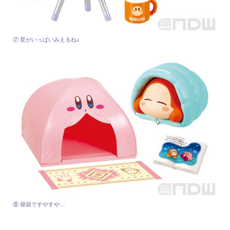
⑦ 星がいっぱいみえるね♪
⑧ 寝袋ですやすや…