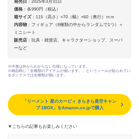
発売日
：2025年3月31日
価格
：各990円（税込）
箱サイズ
：115（高さ）×70（幅）×60（奥行）ｍｍ
内容物
：フィギュア（8種類の中からランダムで1つ）＋
ミニシート
販売店
：玩具・雑貨店、キャラクターショップ、スーパ
ーなど
※中身は外からわからない仕様になっています。
※納品時に「全種類のアイテムが揃います。」というシールが貼られてい
るボックスでは全種類が揃います。
「リーメント 星のカービィ きらきら星空キャン
プ 1BOX」をAmazon.co.jpで購入
▼こちらの記事もお楽しみください