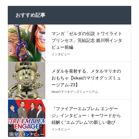
おすすめ記事
マンガ「ゼルダの伝説 トワイライト
プリンセス」完結記念 姫川明インタ
ビュー前編
インタビュー
メダルを発射する、メタルマリオの
おもちゃ【kikaiのマリオグッズミュ
ージアム-23】
kikaiのマリオグッズミュージアム
『ファイアーエムブレム エンゲー
ジ』インタビュー：キーワードから
紐解く“エムブレム”の新しい遊び
インタビュー