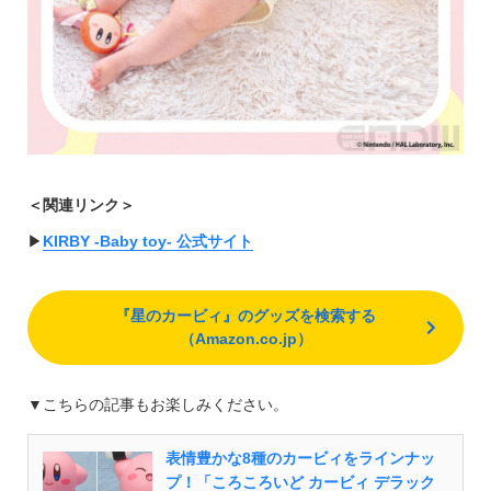
＜関連リンク＞
▶︎
KIRBY -Baby toy- 公式サイト
『星のカービィ』のグッズを検索する
（Amazon.co.jp）
▼こちらの記事もお楽しみください。
表情豊かな8種のカービィをラインナッ
プ！「ころころいど カービィ デラック