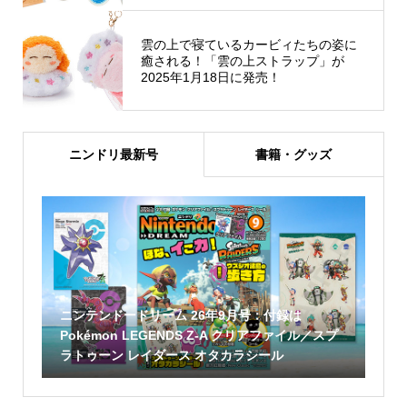
雲の上で寝ているカービィたちの姿に
癒される！「雲の上ストラップ」が
2025年1月18日に発売！
ニンドリ最新号
書籍・グッズ
ニンテンドードリーム 26年9月号：付録は
Pokémon LEGENDS Z-A クリアファイル／スプ
ラトゥーン レイダース オタカラシール