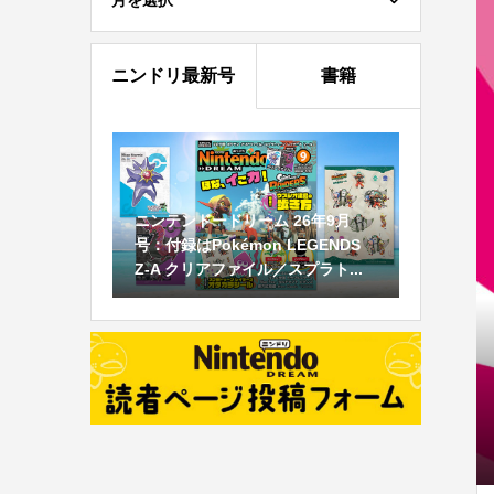
月を選択
ニンドリ最新号
書籍
ニンテンドードリーム 26年9月
号：付録はPokémon LEGENDS
Z-A クリアファイル／スプラト...