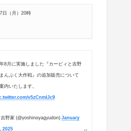
17日（月）20時
年8月に実施しました『カービィと吉野
まんぷく大作戦』の追加販売について
案内いたします。
c.twitter.com/v5zCnmIJc9
 吉野家 (@yoshinoyagyudon)
January
, 2025