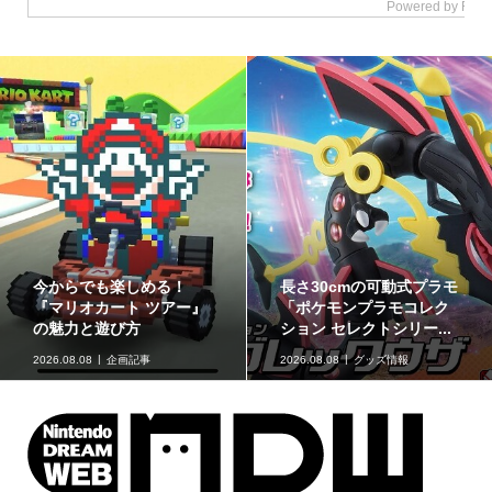
ゲームフリーク公式チャ
最初のパートナーポケモ
ンネルにて『ぽこ あ ポケ
ンなど30種！「ポケット
モン』開発エピソード...
モンスター30周年 ミニ...
2026.08.07
ニュース
2026.08.07
グッズ情報