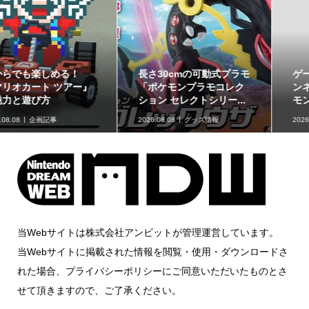
ゲームフリーク公式チャ
最初のパートナーポケモ
ンネルにて『ぽこ あ ポケ
ンなど30種！「ポケット
モン』開発エピソード...
モンスター30周年 ミニ...
2026.08.07
ニュース
2026.08.07
グッズ情報
当Webサイトは株式会社アンビットが管理運営しています。
当Webサイトに掲載された情報を閲覧・使用・ダウンロードさ
れた場合、プライバシーポリシーにご同意いただいたものとさ
せて頂きますので、ご了承ください。