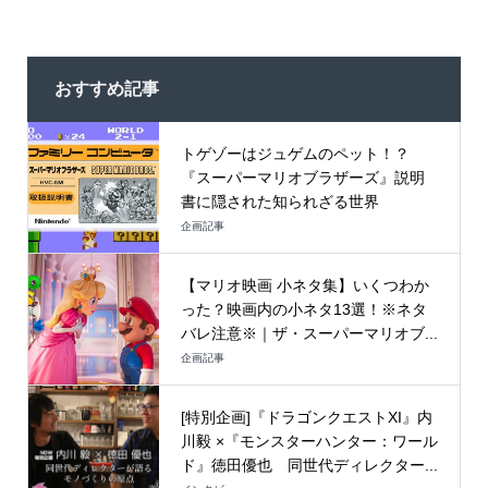
おすすめ記事
トゲゾーはジュゲムのペット！？
『スーパーマリオブラザーズ』説明
書に隠された知られざる世界
企画記事
【マリオ映画 小ネタ集】いくつわか
った？映画内の小ネタ13選！※ネタ
バレ注意※｜ザ・スーパーマリオブ...
企画記事
[特別企画]『ドラゴンクエストXI』内
川毅 ×『モンスターハンター：ワール
ド』徳田優也 同世代ディレクター...