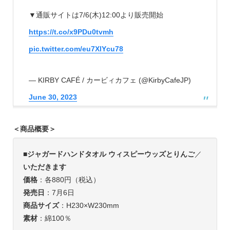
▼通販サイトは7/6(木)12:00より販売開始
https://t.co/x9PDu0tvmh
pic.twitter.com/eu7XlYcu78
— KIRBY CAFÉ / カービィカフェ (@KirbyCafeJP)
June 30, 2023
＜商品概要＞
■
ジャガードハンドタオル ウィスピーウッズとりんご
／
いただきます
価格
：各880円（税込）
発売日
：7月6日
商品サイズ
：H230×W230mm
素材
：綿100％