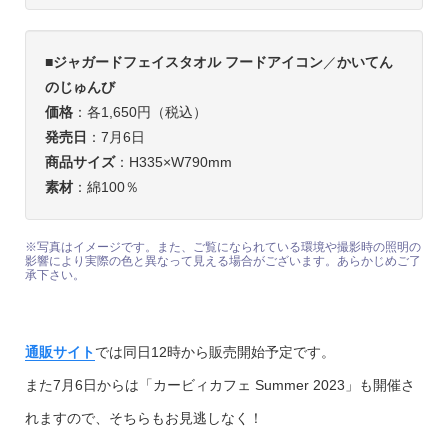
■
ジャガードフェイスタオル フードアイコン
／
かいてん
のじゅんび
価格
：各1,650円（税込）
発売日
：7月6日
商品サイズ
：H335×W790mm
素材
：綿100％
※写真はイメージです。また、ご覧になられている環境や撮影時の照明の
影響により実際の色と異なって見える場合がございます。あらかじめご了
承下さい。
通販サイト
では同日12時から販売開始予定です。
また7月6日からは「カービィカフェ Summer 2023」も開催さ
れますので、そちらもお見逃しなく！