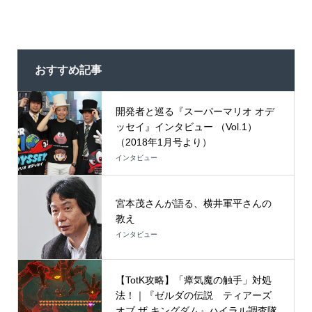
おすすめ記事
開発者と巡る『スーパーマリオ オデ
ッセイ』インタビュー （Vol.1）
（2018年1月号より）
インタビュー
宮本茂さんが語る、横井軍平さんの
教え
インタビュー
【TotK攻略】「瘴気魔の触手」対処
法！｜『ゼルダの伝説 ティアーズ
オブ ザ キングダム』ハイラル調査隊