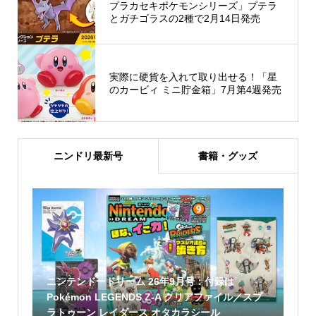
プラカセキポケモンシリーズ」プテラ
とガチゴラスの2種で2月14日発売
実際に硬貨を入れて取り出せる！「星
のカービィ ミニ貯金箱」7月第4週発売
ニンドリ最新号
書籍・グッズ
ニンテンドードリーム 26年9月号：付録は
Pokémon LEGENDS Z-A クリアファイル／スプ
ラトゥーン レイダース オタカラシール