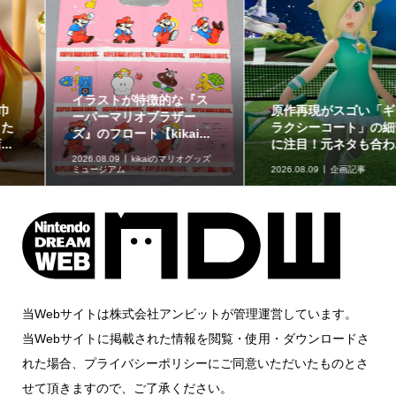
イラストが特徴的な『ス
原作再現がスゴい「ギャ
ーパーマリオブラザー
ラクシーコート」の細部
ズ』のフロート【kikai...
に注目！元ネタも合わ...
2026.08.09
kikaiのマリオグッズ
ミュージアム
2026.08.09
企画記事
当Webサイトは株式会社アンビットが管理運営しています。
当Webサイトに掲載された情報を閲覧・使用・ダウンロードさ
れた場合、プライバシーポリシーにご同意いただいたものとさ
せて頂きますので、ご了承ください。