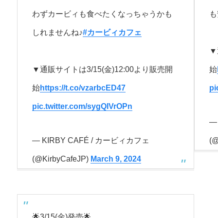
わずカービィも食べたくなっちゃうかも
も
しれませんね♪
#カービィカフェ
▼
▼通販サイトは3/15(金)12:00より販売開
始
始
https://t.co/vzarbcED47
pi
pic.twitter.com/sygQIVrOPn
—
— KIRBY CAFÉ / カービィカフェ
(@
(@KirbyCafeJP)
March 9, 2024
🌟3/15(金)発売🌟