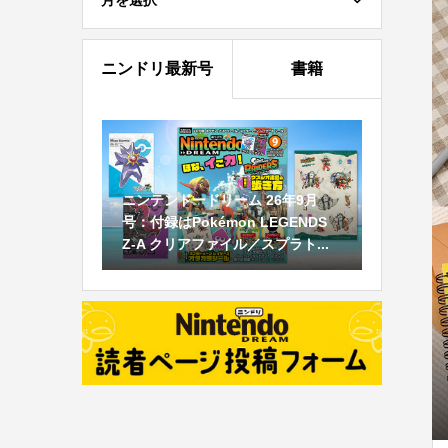
月を選択
ニンドリ最新号
書籍
ニンテンドードリーム 26年9月
号：付録はPokémon LEGENDS
Z-A クリアファイル／スプラト...