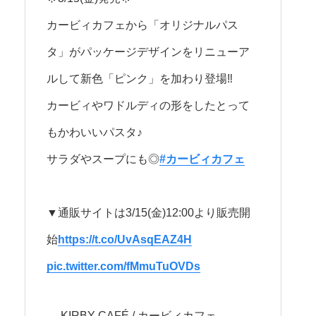
カービィカフェから「オリジナルパス
タ」がパッケージデザインをリニューア
ルして新色「ピンク」を加わり登場‼
カービィやワドルディの形をしたとって
もかわいいパスタ♪
サラダやスープにも◎
#カービィカフェ
▼通販サイトは3/15(金)12:00より販売開
始
https://t.co/UvAsqEAZ4H
pic.twitter.com/fMmuTuOVDs
— KIRBY CAFÉ / カービィカフェ