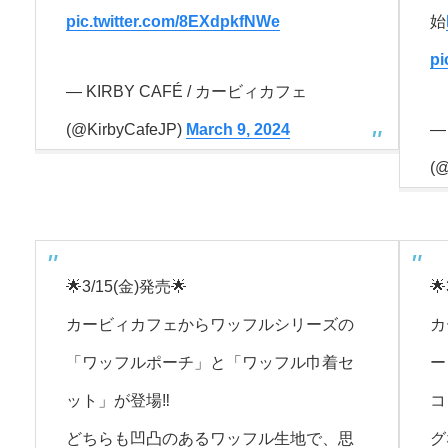
pic.twitter.com/8EXdpkfNWe
始
pi
— KIRBY CAFÉ / カービィカフェ
(@KirbyCafeJP)
March 9, 2024
—
(@
🌟3/15(金)発売🌟

カービィカフェからワッフルシリーズの
カ
「ワッフルポーチ」と「ワッフル巾着セ
ー
ット」が登場‼
コ
どちらも凹凸のあるワッフル生地で、思
グ