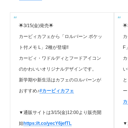
🌟3/15(金)発売🌟

カービィカフェから「ロルバーン ポケッ
カ
ト付メモ L」2種が登場‼
F
カービィ・ワドルディとフードアイコン
カ
のかわいいオリジナルデザインです。
い
新学期や新生活はカフェのロルバーンが
と
おすすめ♪
#カービィカフェ
ー
カ
▼通販サイトは3/15(金)12:00より販売開
始
https://t.co/yecY6jefTL
▼