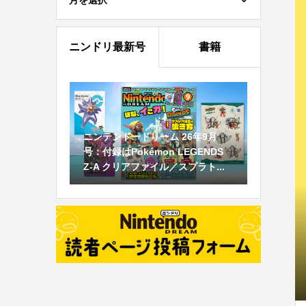
月を選択
ニンドリ最新号
書籍
ニンテンドードリーム 26年9月
号：付録はPokémon LEGENDS
Z-A クリアファイル／スプラト...