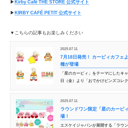
▶︎
Kirby Café THE STORE 公式サイト
▶︎
KIRBY CAFÉ PETIT 公式サイト
▼こちらの記事もお楽しみください
2025.07.11
7月18日発売！ カービィカフ
種が登場
「星のカービィ」をテーマにしたキャ
日（金）より「おでかけピンズコレクシ
2025.07.11
ラウンドワン限定「星のカービィ
場！
エスケイジャパンが展開する「ラウ