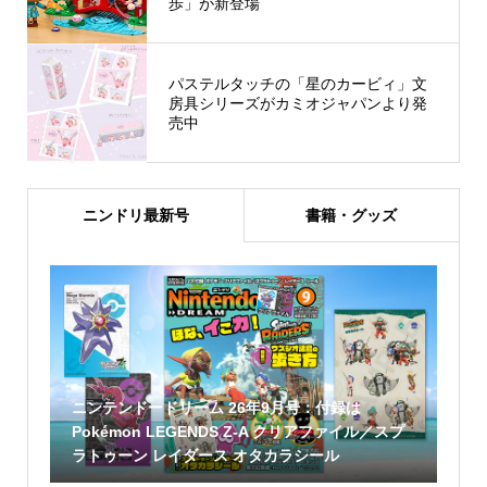
歩」が新登場
パステルタッチの「星のカービィ」文
房具シリーズがカミオジャパンより発
売中
ニンドリ最新号
書籍・グッズ
ニンテンドードリーム 26年9月号：付録は
Pokémon LEGENDS Z-A クリアファイル／スプ
ラトゥーン レイダース オタカラシール