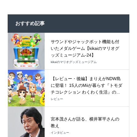
おすすめ記事
サウンドやジャックポット機能も付
いたメダルゲーム【kikaiのマリオグ
ッズミュージアム-24】
kikaiのマリオグッズミュージアム
【レビュー・後編】まりえがNDW島
に登場！ 15人のMiiが暮らす『トモダ
チコレクション わくわく生活』の...
レビュー
宮本茂さんが語る、横井軍平さんの
教え
インタビュー