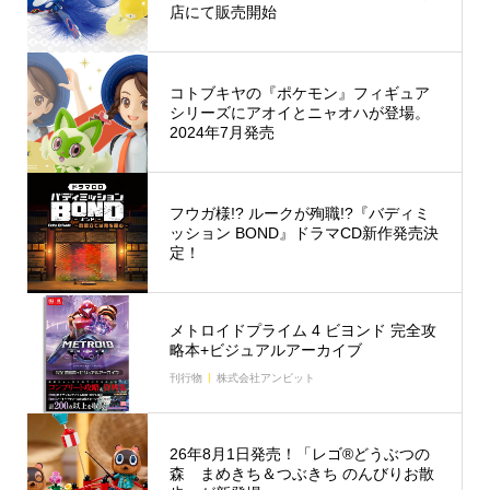
店にて販売開始
コトブキヤの『ポケモン』フィギュア
シリーズにアオイとニャオハが登場。
2024年7月発売
フウガ様!? ルークが殉職!?『バディミ
ッション BOND』ドラマCD新作発売決
定！
メトロイドプライム 4 ビヨンド 完全攻
略本+ビジュアルアーカイブ
刊行物
株式会社アンビット
26年8月1日発売！「レゴ®どうぶつの
森 まめきち＆つぶきち のんびりお散