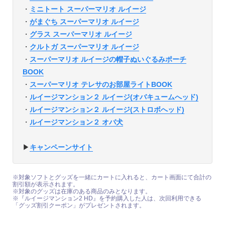
・
ミニトート スーパーマリオ ルイージ
・
がまぐち スーパーマリオ ルイージ
・
グラス スーパーマリオ ルイージ
・
クルトガ スーパーマリオ ルイージ
・
スーパーマリオ ルイージの帽子ぬいぐるみポーチ
BOOK
・
スーパーマリオ テレサのお部屋ライトBOOK
・
ルイージマンション２ ルイージ(オバキュームへッド)
・
ルイージマンション２ ルイージ(ストロボへッド)
・
ルイージマンション２ オバ犬
▶︎
キャンペーンサイト
※対象ソフトとグッズを一緒にカートに入れると、カート画面にて合計の
割引額が表示されます。
※対象のグッズは在庫のある商品のみとなります。
※『ルイージマンション2 HD』を予約購入した人は、次回利用できる
「グッズ割引クーポン」がプレゼントされます。