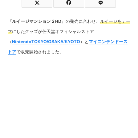
『
ルイージマンション２HD
』の発売に合わせ、
ルイージをテー
マ
にしたグッズが任天堂オフィシャルストア
（
NintendoTOKYO/OSAKA/KYOTO
）と
マイニンテンドース
トア
で販売開始されました。