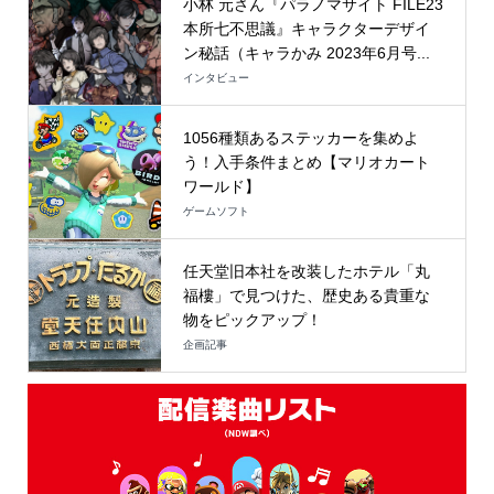
小林 元さん『パラノマサイト FILE23
本所七不思議』キャラクターデザイ
ン秘話（キャラかみ 2023年6月号...
インタビュー
1056種類あるステッカーを集めよ
う！入手条件まとめ【マリオカート
ワールド】
ゲームソフト
任天堂旧本社を改装したホテル「丸
福樓」で見つけた、歴史ある貴重な
物をピックアップ！
企画記事