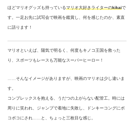
ほどマリオグッズも持っている
マリオ大好きライターの
kikai
で
す。一足お先に試写会で映画を鑑賞し、何を感じたのか、素直
に語ります！
マリオといえば、陽気で明るく、何度もキノコ王国を救った
り、スポーツもレースも万能なスーパーヒーロー！
……そんなイメージがありますが、映画のマリオは少し違いま
す。
コンプレックスを抱える、うだつの上がらない配管工。時には
周りに笑われ、ジャンプで着地に失敗し、ドンキーコングにボ
コボコにされ……と、ちょっと三枚目な感じ。