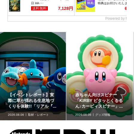
どうぶつたちと楽しむ12
「星たべよ」に「ポケモ
色のコスメ「ポンデクル
ン」のハロウィンデザイ
ール どうぶつの森 マル...
ンが登場！8月17日発売
2026.08.06
グッズ情報
2026.08.06
グッズ情報