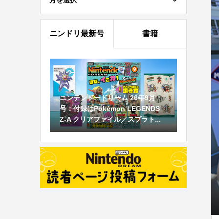
月を選択
ニンドリ最新号
書籍
ニンテンドードリーム 26年9月
号：付録はPokémon LEGENDS
Z-A クリアファイル／スプラト...