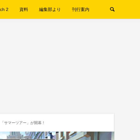
ch 2
資料
編集部より
刊行案内
り「サマーツアー」が開幕！