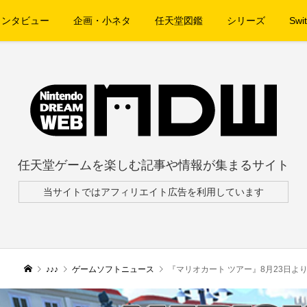
インタビュー
企画・小ネタ
任天堂図鑑
シリーズ
Swit
任天堂ゲームを楽しむ記事や情報が集まるサイト
当サイトではアフィリエイト広告を利用しています
♪♪♪
ゲームソフトニュース
『マリオカート ツアー』8月23日よ