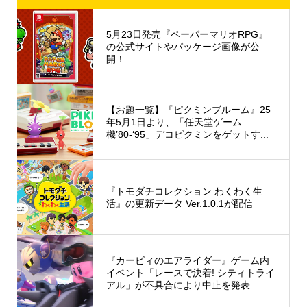
5月23日発売『ペーパーマリオRPG』
の公式サイトやパッケージ画像が公
開！
【お題一覧】『ピクミンブルーム』25
年5月1日より、「任天堂ゲーム
機’80-‘95」デコピクミンをゲットす...
『トモダチコレクション わくわく生
活』の更新データ Ver.1.0.1が配信
『カービィのエアライダー』ゲーム内
イベント「レースで決着! シティトライ
アル」が不具合により中止を発表