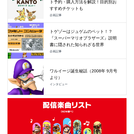
ト予約・購入方法を解説！目的別お
すすめチケットも
企画記事
トゲゾーはジュゲムのペット！？
『スーパーマリオブラザーズ』説明
書に隠された知られざる世界
企画記事
ワルイージ誕生秘話（2008年 9月号
より）
インタビュー