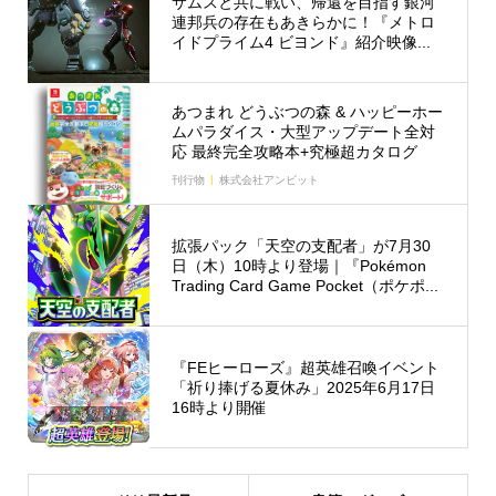
サムスと共に戦い、帰還を目指す銀河
連邦兵の存在もあきらかに！『メトロ
イドプライム4 ビヨンド』紹介映像...
あつまれ どうぶつの森 & ハッピーホー
ムパラダイス・大型アップデート全対
応 最終完全攻略本+究極超カタログ
刊行物
株式会社アンビット
拡張パック「天空の支配者」が7月30
日（木）10時より登場｜『Pokémon
Trading Card Game Pocket（ポケポ...
『FEヒーローズ』超英雄召喚イベント
「祈り捧げる夏休み」2025年6月17日
16時より開催