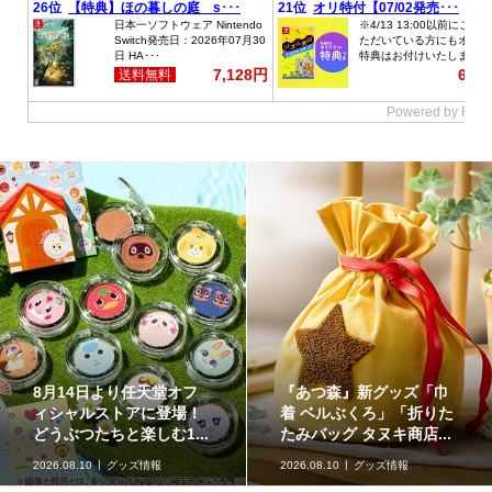
イラストが特徴的な『ス
原作再現がスゴい「ギャ
ーパーマリオブラザー
ラクシーコート」の細部
ズ』のフロート【kikai...
に注目！元ネタも合わ...
2026.08.09
kikaiのマリオグッズ
ミュージアム
2026.08.09
企画記事