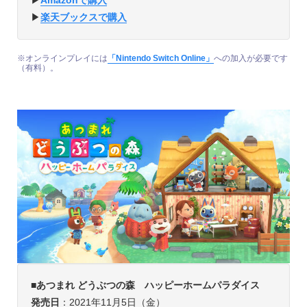
▶︎
Amazonで購入
▶︎
楽天ブックスで購入
※オンラインプレイには
「Nintendo Switch Online」
への加入が必要です
（有料）。
■
あつまれ どうぶつの森
ハッピーホームパラダイス
発売日
：2021年11月5日（金）