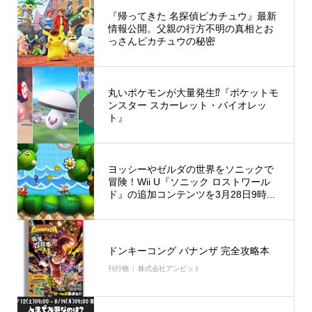
『帰ってきた 名探偵ピカチュウ』最新
情報公開。父親の行方不明の真相とお
っさんピカチュウの秘密
丸いポケモンが大量発生⁉︎『ポケットモ
ンスター スカーレット・バイオレッ
ト』
ヨッシーやゼルダの世界をソニックで
冒険！Wii U『ソニック ロストワール
ド』の追加コンテンツを3月28日9時...
ドンキーコング バナンザ 完全攻略本
刊行物
株式会社アンビット