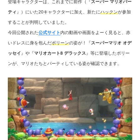
登場キャラクターは、これまでに前作（『
スーパー マリオパー
ティ
』）にいた20キャラクターに加え、新たに
ハックン
が参加
することが判明していました。
今回公開された
公式サイト
内の動画や画面をよーく見ると、赤
いドレスに身を包んだ
ポリーン
の姿が！『
スーパーマリオ オデ
ッセイ
』や『
マリオカート8 デラックス
』等に登場したポリー
ンが、マリオたちとパーティしている姿が確認できます。