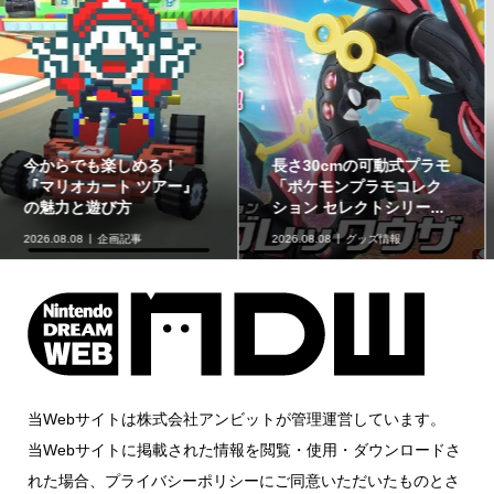
ゲームフリーク公式チャ
最初のパートナーポケモ
ンネルにて『ぽこ あ ポケ
ンなど30種！「ポケット
モン』開発エピソード...
モンスター30周年 ミニ...
2026.08.07
ニュース
2026.08.07
グッズ情報
当Webサイトは株式会社アンビットが管理運営しています。
当Webサイトに掲載された情報を閲覧・使用・ダウンロードさ
れた場合、プライバシーポリシーにご同意いただいたものとさ