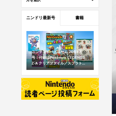
月を選択
ニンドリ最新号
書籍
ニンテンドードリーム 26年9月
号：付録はPokémon LEGENDS
Z-A クリアファイル／スプラト...