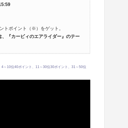
5:59
ベントポイント（※）をゲット。
は、
『カービィ
のエアライダー
』
のテー
～10位40ポイント、11～30位30ポイント、31～50位