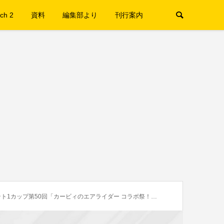
ch 2
資料
編集部より
刊行案内
ト1カップ第50回「カービィのエアライダー コラボ祭！」開催