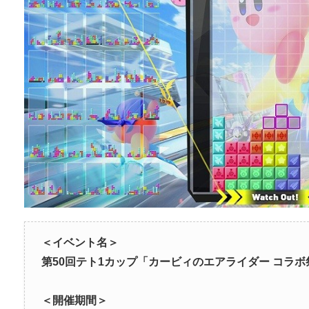
＜イベント名＞
第
50
回テト1カップ「
カービィのエアライダー
コラボ
＜開催期間＞