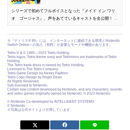
シリーズで初めてフルボイスとなった『メイド イン ワリ
オ ゴージャス』。声をあてているキャストを全公開！ ...
※『テトリス® 99』には、インターネットに接続できる環境とNintendo
Switch Onlineへの加入（有料）が必要なモードや機能があります。
Tetris ® & © 1985～2023 Tetris Holding.
Tetris logos, Tetris theme song and Tetriminos are trademarks of Tetris
Holding.
The Tetris trade dress is owned by Tetris Holding.
Licensed to The Tetris Company.
Tetris Game Design by Alexey Pajitnov.
Tetris Logo Design by Roger Dean.
All Rights Reserved.
Sub-licensed to Nintendo.
Certain new content developed by Nintendo, and any characters, sounds
and video games originally owned by Nintendo: © 2023 Nintendo.
© Nintendo Co-developed by INTELLIGENT SYSTEMS
© Nintendo
※写真は公式サイトより引用しています。