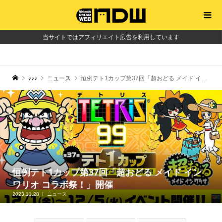
当サイトではアフィリエイト広告を利用しています
♪♪♪
ニュース
恒例テト1カップ第37回「超おどる メイド イン ワリオ コラボ祭！」開催
恒例テト1カップ第37回「超おどる メイド イン
ワリオ コラボ祭！」開催
2023.11.28
ニュース