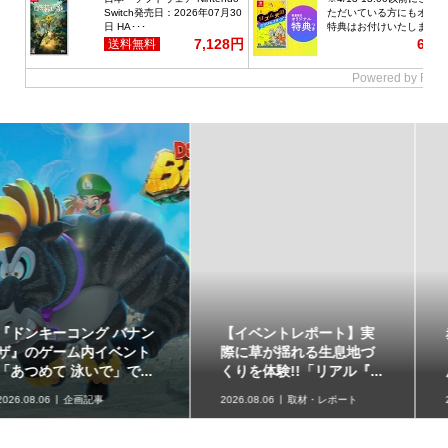
【イベントレポート】実
赤ちゃん向けスピナー
際に草が揺れる生息地づ
「KIRBY ピタッとくるる
くりを体験!!「リアル『...
ん♪カービィスピナー」...
2026.08.06
取材・レポート
2026.08.06
グッズ情報