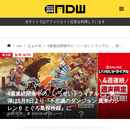
当サイトではアフィリエイト広告を利用しています
♪♪♪
ニュース
4週連続開催中の「いっせいトライアル」。第二弾は5月9日より『不思議のダンジョン 風来のシレン６ とぐろ島探検録』に
4週連続開催中の「いっせいトライアル」。第二
弾は5月9日より『不思議のダンジョン 風来のシ
レン６ とぐろ島探検録』に
2025.05.05
2025.05.09
ニュース