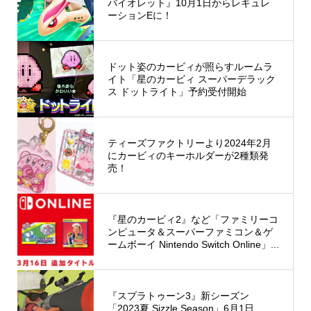
バイオレット』10月1日からレギュレ
ーションEに！
ドット姿のカービィが照らすルームラ
イト「星のカービィ スーパーデラック
ス ドットライト」予約受付開始
ティーズファクトリーより2024年2月
にカービィのキーホルダーが2種類発
売！
『星のカービィ2』など「ファミリーコ
ンピュータ＆スーパーファミコン＆ゲ
ームボーイ Nintendo Switch Online」...
『スプラトゥーン3』新シーズン
「2023夏 Sizzle Season」6月1日