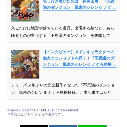
求し行き着いたのは「原点回帰」『不思
議のダンジョン 風来のシレン６ とぐ...
入るたびに地形や落ちている道具、出現する敵など、あら
ゆるものが変化する「不思議のダンジョン」を攻略して...
【インタビュー】メインキャラクターの
魅力とコンセプトを訊く！『不思議のダ
ンジョン 風来のシレン６ とぐろ島探...
シリーズ14年ぶりの完全新作となった『不思議のダンジョ
ン 風来のシレン６ とぐろ島探検録』。本記事ではシリ...
©Spike Chunsoft Co., Ltd. All Rights Reserved.
※写真は公式サイトからの引用です。