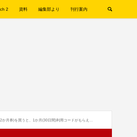
ch 2
資料
編集部より
刊行案内
)を買うと、1か月(30日間)利用コードがもらえるキャンペーンが12月29日より開催中