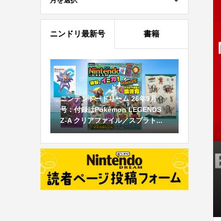
月を選択
ニンドリ最新号
書籍
ニンテンドードリーム 26年9月
号：付録はPokémon LEGENDS
Z-A クリアファイル／スプラト...