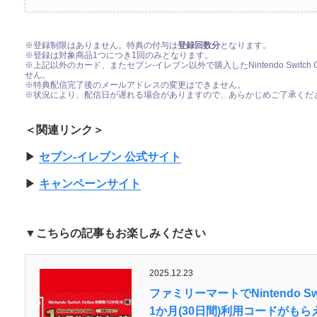
※登録制限はありません。特典の付与は
登録回数分
となります。
※登録は対象商品1つにつき1回のみとなります。
※上記以外のカード、またセブン‐イレブン以外で購入したNintendo Switc
せん。
※特典配信完了後のメールアドレスの変更はできません。
※状況により、配信日が遅れる場合がありますので、あらかじめご了承くだ
＜関連リンク＞
▶︎
セブン-イレブン 公式サイト
▶︎
キャンペーンサイト
▼こちらの記事もお楽しみください
2025.12.23
ファミリーマートでNintendo Sw
1か月(30日間)利用コードがも