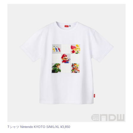
Tシャツ Nintendo KYOTO S/M/L/XL ¥3,850