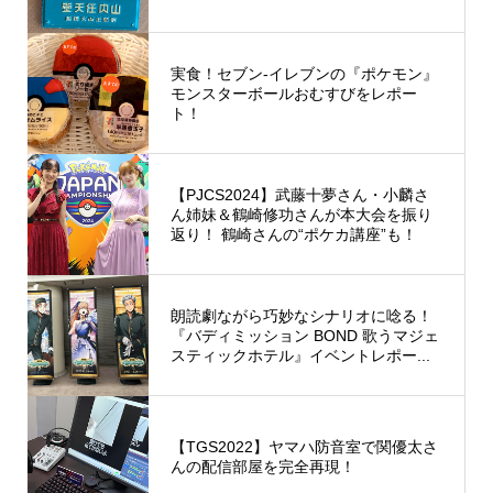
実食！セブン‐イレブンの『ポケモン』
モンスターボールおむすびをレポー
ト！
【PJCS2024】武藤十夢さん・小麟さ
ん姉妹＆鶴崎修功さんが本大会を振り
返り！ 鶴崎さんの“ポケカ講座”も！
朗読劇ながら巧妙なシナリオに唸る！
『バディミッション BOND 歌うマジェ
スティックホテル』イベントレポー...
【TGS2022】ヤマハ防音室で関優太さ
んの配信部屋を完全再現！