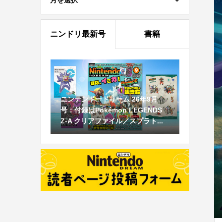
月を選択
ニンドリ最新号
書籍
ニンテンドードリーム 26年9月
号：付録はPokémon LEGENDS
Z-A クリアファイル／スプラト...